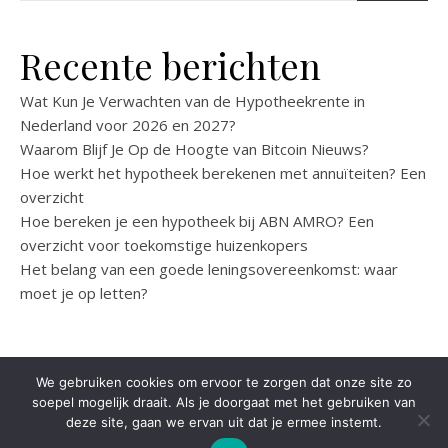
Recente berichten
Wat Kun Je Verwachten van de Hypotheekrente in
Nederland voor 2026 en 2027?
Waarom Blijf Je Op de Hoogte van Bitcoin Nieuws?
Hoe werkt het hypotheek berekenen met annuïteiten? Een
overzicht
Hoe bereken je een hypotheek bij ABN AMRO? Een
overzicht voor toekomstige huizenkopers
Het belang van een goede leningsovereenkomst: waar
moet je op letten?
We gebruiken cookies om ervoor te zorgen dat onze site zo
soepel mogelijk draait. Als je doorgaat met het gebruiken van
Ashe
Marketing
Werk
Auto
B2B
Financieel
Algemeen
Contact
deze site, gaan we ervan uit dat je ermee instemt.
Theme by
WP Royal
.