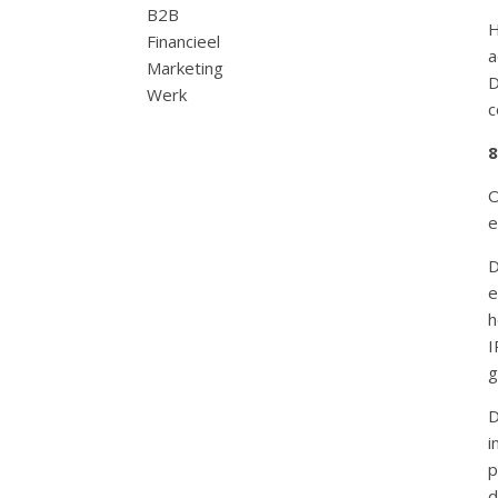
B2B
H
Financieel
a
Marketing
D
Werk
c
8
O
e
D
e
h
I
g
D
i
p
d