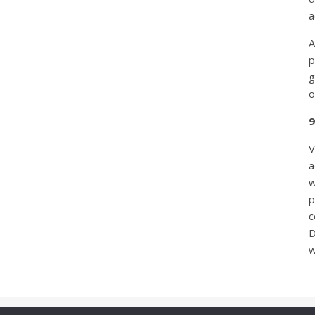
a
A
p
g
o
9
V
a
w
p
c
D
w