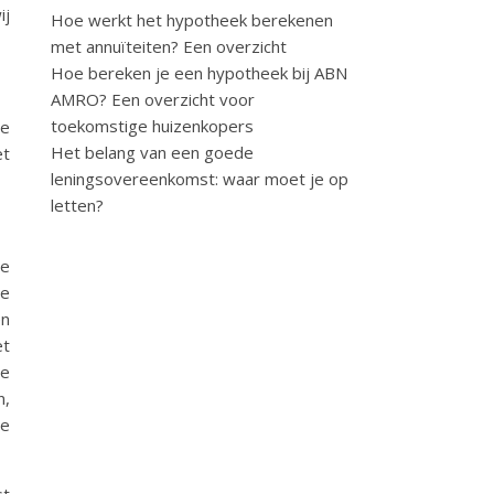
ij
Hoe werkt het hypotheek berekenen
met annuïteiten? Een overzicht
Hoe bereken je een hypotheek bij ABN
AMRO? Een overzicht voor
toekomstige huizenkopers
de
Het belang van een goede
t
leningsovereenkomst: waar moet je op
letten?
te
de
en
et
de
n,
de