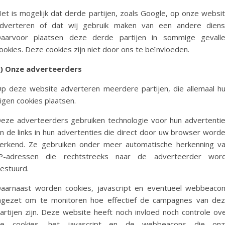
et is mogelijk dat derde partijen, zoals Google, op onze websi
dverteren of dat wij gebruik maken van een andere diens
aarvoor plaatsen deze derde partijen in sommige gevall
ookies. Deze cookies zijn niet door ons te beïnvloeden.
)
Onze adverteerders
p deze website adverteren meerdere partijen, die allemaal h
igen cookies plaatsen.
eze adverteerders gebruiken technologie voor hun advertenti
n de links in hun advertenties die direct door uw browser word
erkend. Ze gebruiken onder meer automatische herkenning v
P-adressen die rechtstreeks naar de adverteerder wor
estuurd.
aarnaast worden cookies, javascript en eventueel webbeaco
ngezet om te monitoren hoe effectief de campagnes van de
artijen zijn. Deze website heeft noch invloed noch controle ov
e cookies, het javascript en de webbeacons die on