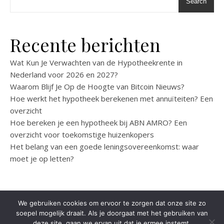
Search
Recente berichten
Wat Kun Je Verwachten van de Hypotheekrente in
Nederland voor 2026 en 2027?
Waarom Blijf Je Op de Hoogte van Bitcoin Nieuws?
Hoe werkt het hypotheek berekenen met annuïteiten? Een
overzicht
Hoe bereken je een hypotheek bij ABN AMRO? Een
overzicht voor toekomstige huizenkopers
Het belang van een goede leningsovereenkomst: waar
moet je op letten?
We gebruiken cookies om ervoor te zorgen dat onze site zo
soepel mogelijk draait. Als je doorgaat met het gebruiken van
Ashe
Marketing
Werk
Auto
B2B
Financieel
Algemeen
Contact
deze site, gaan we ervan uit dat je ermee instemt.