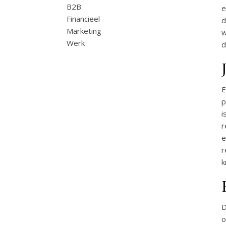
B2B
e
Financieel
d
Marketing
w
Werk
d
E
p
i
r
e
r
k
D
o