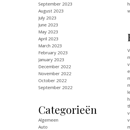
h
September 2023
w
August 2023
July 2023
June 2023
May 2023
April 2023
March 2023
V
February 2023
m
January 2023
v
December 2022
e
November 2022
m
October 2022
m
September 2022
l
h
Categorieën
t
v
v
Algemeen
m
Auto