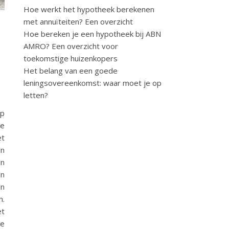
Hoe werkt het hypotheek berekenen
met annuïteiten? Een overzicht
Hoe bereken je een hypotheek bij ABN
AMRO? Een overzicht voor
toekomstige huizenkopers
Het belang van een goede
leningsovereenkomst: waar moet je op
letten?
op
de
et
en
en
en
en
n.
et
je