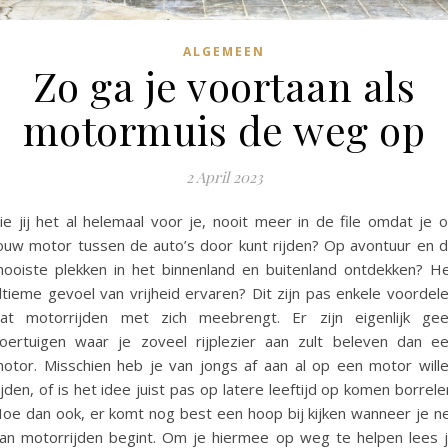
ALGEMEEN
Zo ga je voortaan als
motormuis de weg op
2 April 2023
ie jij het al helemaal voor je, nooit meer in de file omdat je 
ouw motor tussen de auto’s door kunt rijden? Op avontuur en 
ooiste plekken in het binnenland en buitenland ontdekken? H
ltieme gevoel van vrijheid ervaren? Dit zijn pas enkele voordel
at motorrijden met zich meebrengt. Er zijn eigenlijk ge
oertuigen waar je zoveel rijplezier aan zult beleven dan e
otor. Misschien heb je van jongs af aan al op een motor will
ijden, of is het idee juist pas op latere leeftijd op komen borrele
oe dan ook, er komt nog best een hoop bij kijken wanneer je n
an motorrijden begint. Om je hiermee op weg te helpen lees 