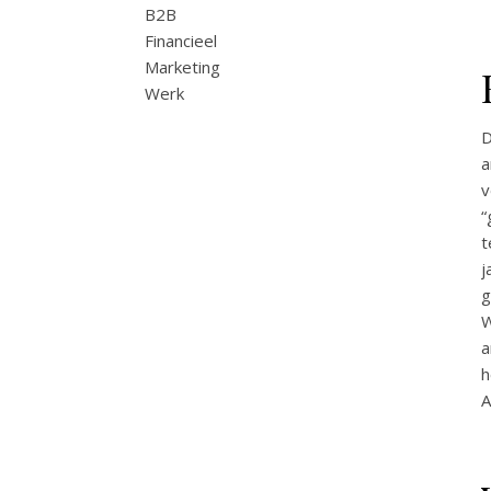
B2B
Financieel
Marketing
Werk
D
a
v
“
t
j
g
W
a
h
A