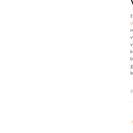
E
o
m
v
v
k
b
g
l