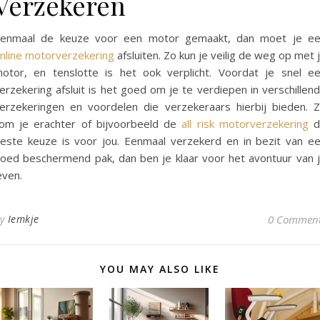
Verzekeren
enmaal de keuze voor een motor gemaakt, dan moet je e
nline motorverzekering
afsluiten. Zo kun je veilig de weg op met 
otor, en tenslotte is het ook verplicht. Voordat je snel e
erzekering afsluit is het goed om je te verdiepen in verschillen
erzekeringen en voordelen die verzekeraars hierbij bieden. 
om je erachter of bijvoorbeeld de
all risk motorverzekering
d
este keuze is voor jou. Eenmaal verzekerd en in bezit van e
oed beschermend pak, dan ben je klaar voor het avontuur van 
even.
By
Iemkje
0 Commen
YOU MAY ALSO LIKE