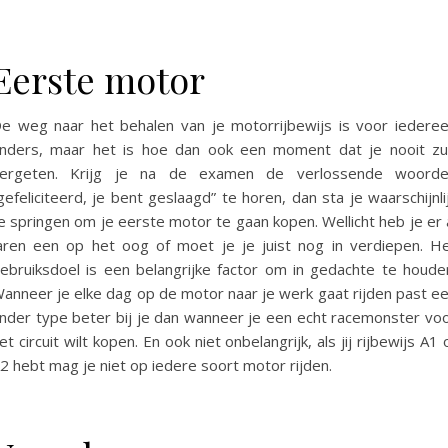
Eerste motor
e weg naar het behalen van je motorrijbewijs is voor iedere
nders, maar het is hoe dan ook een moment dat je nooit zu
ergeten. Krijg je na de examen de verlossende woord
gefeliciteerd, je bent geslaagd” te horen, dan sta je waarschijnli
e springen om je eerste motor te gaan kopen. Wellicht heb je er 
aren een op het oog of moet je je juist nog in verdiepen. H
ebruiksdoel is een belangrijke factor om in gedachte te houde
anneer je elke dag op de motor naar je werk gaat rijden past e
nder type beter bij je dan wanneer je een echt racemonster vo
et circuit wilt kopen. En ook niet onbelangrijk, als jij rijbewijs A1 
2 hebt mag je niet op iedere soort motor rijden.